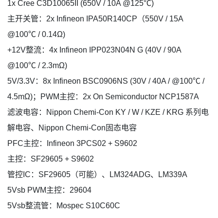
1x Cree C3D10065II (650V / 10A @125℃)
主开关管：2x Infineon IPA50R140CP（550V / 15A
@100℃ / 0.14Ω)
+12V整流：4x Infineon IPP023N04N G (40V / 90A
@100℃ / 2.3mΩ)
5V/3.3V：8x Infineon BSC0906NS (30V / 40A / @100℃ /
4.5mΩ)；PWM主控：2x On Semiconductor NCP1587A
滤波电容：Nippon Chemi-Con KY / W / KZE / KRG 系列电
解电容、Nippon Chemi-Con固态电容
PFC主控：Infineon 3PCS02 + S9602
主控：SF29605 + S9602
管控IC：SF29605（可能）、LM324ADG、LM339A
5Vsb PWM主控：29604
5Vsb整流管：Mospec S10C60C