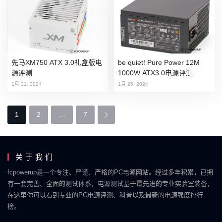
先马XM750 ATX 3.0礼盒版电
be quiet! Pure Power 12M
源评测
1000W ATX3.0电源评测
1月 31, 2024
1月 26, 2024
P
1
2
…
7
o
s
关于我们
t
fcpowerup是一个专注、严谨、严格的PC电源网站。经过多年积累，已拥
s
有一套完善、全面的测试体系，电源测试基于最先进的专业实验室装备，
N
在这里你可以看到专业的PC电源评测、科普以及最新的电源强度排行
榜。
a