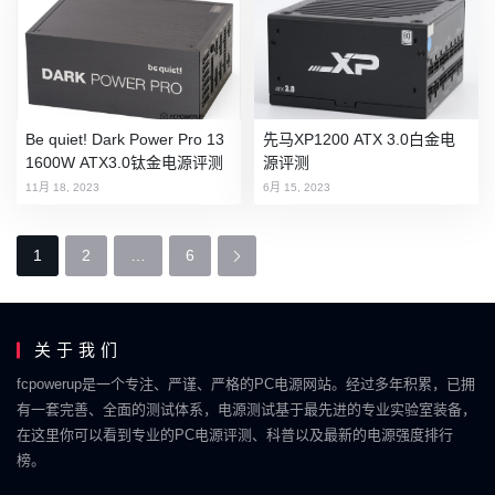
Be quiet! Dark Power Pro 13
先马XP1200 ATX 3.0白金电
1600W ATX3.0钛金电源评测
源评测
11月 18, 2023
6月 15, 2023
P
1
2
…
6
o
s
关于我们
t
fcpowerup是一个专注、严谨、严格的PC电源网站。经过多年积累，已拥
s
有一套完善、全面的测试体系，电源测试基于最先进的专业实验室装备，
N
在这里你可以看到专业的PC电源评测、科普以及最新的电源强度排行
榜。
a