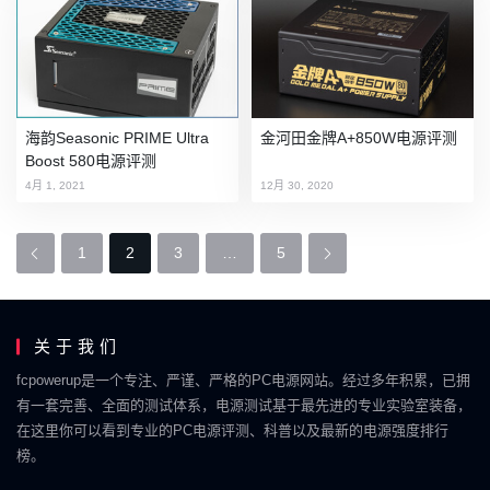
海韵Seasonic PRIME Ultra
金河田金牌A+850W电源评测
Boost 580电源评测
4月 1, 2021
12月 30, 2020
P
1
2
3
…
5
o
s
关于我们
t
fcpowerup是一个专注、严谨、严格的PC电源网站。经过多年积累，已拥
s
有一套完善、全面的测试体系，电源测试基于最先进的专业实验室装备，
N
在这里你可以看到专业的PC电源评测、科普以及最新的电源强度排行
榜。
a