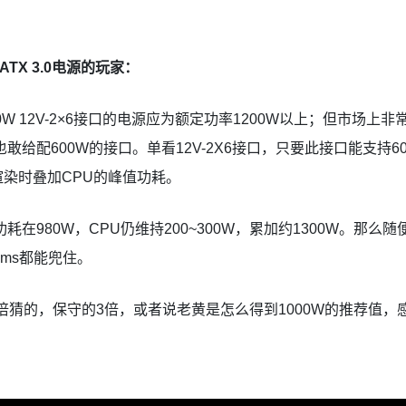
ATX 3.0电源的玩家：
配备600W 12V-2×6接口的电源应为额定功率1200W以上；但市场
也敢给配600W的接口。单看12V-2X6接口，只要此接口能支持6
染时叠加CPU的峰值功耗。
在980W，CPU仍维持200~300W，累加约1300W。那么随便一
 1ms都能兜住。
7倍猜的，保守的3倍，或者说老黄是怎么得到1000W的推荐值