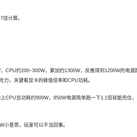
.7倍计算。
，CPU约200~300W，累加约1300W，反推得到1200W的电源
比较吃力，关键看显卡的峰值倍率和CPU功耗。
加上CPU总功耗约900W，850W电源简单跑一下1.1倍就能兜住
W~300W小意思，玩家可以不当回事。