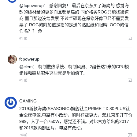
@fcpowerup：
感谢回复！ 最后在京东买了海韵的 感觉海
韵的线材给的更多而且都是扁的 同价格买ROG只能找渠道
商 而且那边没给发票 不过华硕现在保修好像已经不需要发
票了 ROG的附加值是指的是送的贴贴纸和眼睛LOGO的信
仰吗？？ 😳
6年前
fcpowerup
@clem：
特制散热系统、特制风扇、2组长达1米的CPU模
组线和磁贴配件这些就是附加值了。
6年前
GAMING
2019新款海韵(SEASONIC)旗舰钛金PRIME TX 80PLUS钛
金全模电源,电路有小改动，瞬时荷载更大，双11京东开车价
999，入了一台750W，感觉还不错。对比官方给出的2017
和2019款内部图片，电路有改动。
7年前