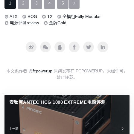
1
2
3
4
5
ATX
ROG
T2
全模组Fully Modular
文
电源评测review
金牌Gold
章
导
航
本文系作者 @
fcpowerup
原创发布在 FCPOWERUP。未经许可，
禁止转载。
安钛克ANTEC HCG 1000 EXTREME电源评测
上一篇