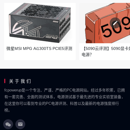
微星MSI MPG Ai1300TS PCIE5评测
【5090云评测】5090显
电源？
关于我们
fcpowerup是一个专注、严谨、严格的PC电源网站。经过多年积累，已拥
有一套完善、全面的测试体系，电源测试基于最先进的专业实验室装备，
在这里你可以看到专业的PC电源评测、科普以及最新的电源强度排行
榜。