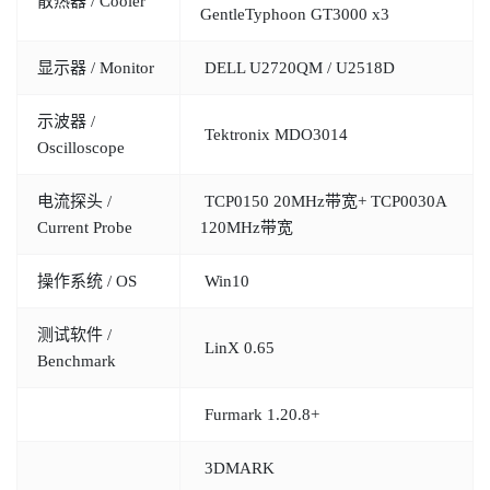
散热器 / Cooler
GentleTyphoon GT3000 x3
显示器 / Monitor
DELL U2720QM / U2518D
示波器 /
Tektronix MDO3014
Oscilloscope
电流探头 /
TCP0150 20MHz带宽+ TCP0030A
Current Probe
120MHz带宽
操作系统 / OS
Win10
测试软件 /
LinX 0.65
Benchmark
Furmark 1.20.8+
3DMARK