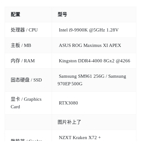
配置
型号
处理器 / CPU
Intel i9-9900K @5GHz 1.28V
主板 / MB
ASUS ROG Maximus XI APEX
内存 / RAM
Kingston DDR4-4000 8Gx2 @4266
Samsung SM961 256G / Samsung
固态硬盘 / SSD
970EP 500G
显卡 / Graphics
RTX3080
Card
图片补上了
NZXT Kraken X72 +