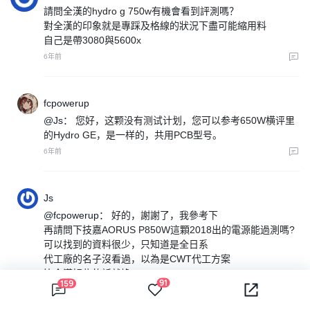
請問全漢的hydro g 750w有機會看到評測嗎？
對全漢的印象就是專踩及格線的狀況下盡可能縮用料
自己是帶3080與5600x
6年前
fcpowerup
@Js：
您好，这颗没有测试计划，您可以参考650W横评里
的Hydro GE，是一样的，共用PCB型号。
6年前
Js
@fcpowerup：
好的，謝謝了，我參考下
再請問下技嘉AORUS P850W這顆2018出的電源能過測嗎?
可以找到的資料很少，只知道是全日系
代工廠的名子沒看過，以為是CWT代工方案
比全漢好些的話就換
91
159
6年前