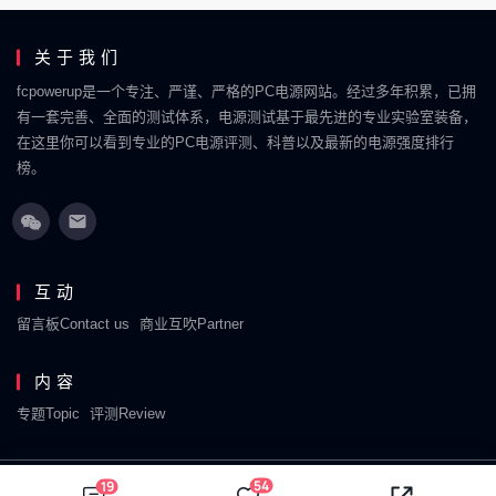
关于我们
fcpowerup是一个专注、严谨、严格的PC电源网站。经过多年积累，已拥
有一套完善、全面的测试体系，电源测试基于最先进的专业实验室装备，
在这里你可以看到专业的PC电源评测、科普以及最新的电源强度排行
榜。
互动
留言板Contact us
商业互吹Partner
内容
专题Topic
评测Review
54
19
Copyright © 2018-2026
FCPOWERUP
. Designed by
nicetheme
.
粤ICP备2021062446号