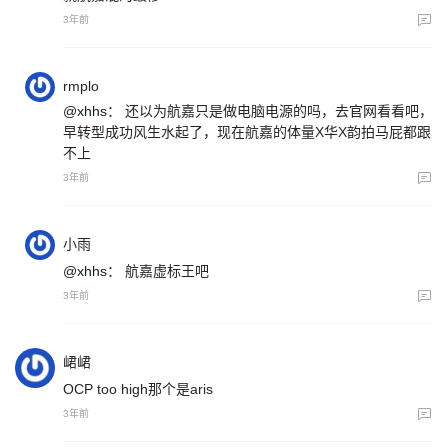
3年前
rmplo
@xhhs：
还以为航嘉只是做电脑电源的吗，去官网看看吧，
早转型成功风生水起了，现在航嘉的体量X华X韵拍马屁都跟
不上
3年前
小雨
@xhhs：
航嘉虚标王吧
3年前
峮峮
OCP too high那个是aris
3年前